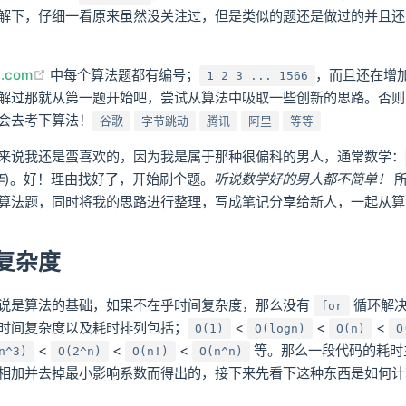
解下，仔细一看原来虽然没关注过，但是类似的题还是做过的并且还
(opens new window)
n.com
中每个算法题都有编号；
，而且还在增
1 2 3 ... 1566
解过那就从第一题开始吧，尝试从算法中吸取一些创新的思路。否则
会去考下算法！
谷歌
字节跳动
腾讯
阿里
等等
来说我还是蛮喜欢的，因为我是属于那种很偏科的男人，通常数学：
年
)。好！理由找好了，开始刷个题。
听说数学好的男人都不简单！
所
算法题，同时将我的思路进行整理，写成笔记分享给新人，一起从算
复杂度
说是算法的基础，如果不在乎时间复杂度，那么没有
循环解决
for
时间复杂度以及耗时排列包括；
<
<
<
O(1)
O(logn)
O(n)
O
<
<
<
等。那么一段代码的耗时
n^3)
O(2^n)
O(n!)
O(n^n)
相加并去掉最小影响系数而得出的，接下来先看下这种东西是如何计