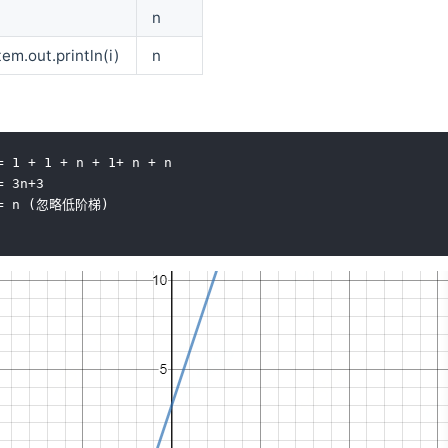
n
em.out.println(i)
n
= 1 + 1 + n + 1+ n + n
