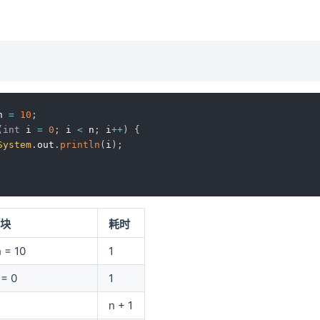
n 
=
10
;
(
int
 i 
=
0
;
 i 
<
 n
;
 i
++
)
{
System
.
out
.
println
(
i
)
;
码块
耗时
n = 10
1
i = 0
1
n
n + 1