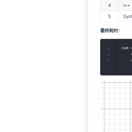
4
i++
5
Syst
最终耗时：
sum 
1
	= 3n+3

2
3