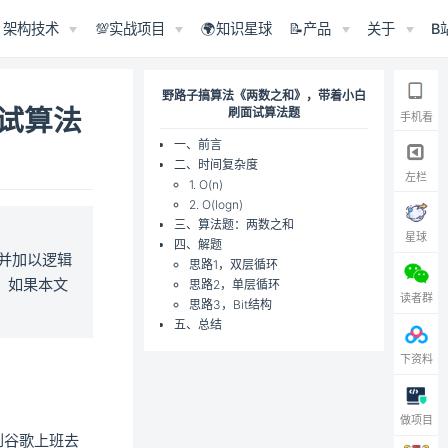
架构技术
💯实战项目
🌍知识星球
📝产品
关于
B
野路子搞算法《两数之和》，带着小白
试算法
刷面试算法题
手机看
一、前言
二、时间复杂度
左栏
1. O(n)
2. O(logn)
三、算法题：两数之和
星球
四、解题
目并加以逻辑
思路1，双层循环
。如果本文
思路2，单层循环
读者群
思路3，Bit结构
五、总结
下资料
做项目
到谷歌上班去