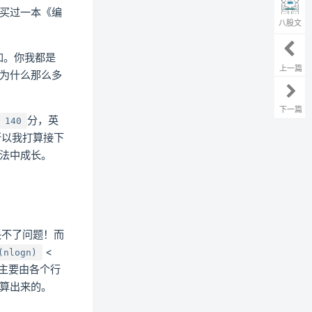
买过一本《编
八股文
加。你我都是
上一篇
为什么那么多
下一篇
分，英
140
以我打算接下
法中成长。
不了问题！而
<
(nlogn)
主要由各个行
算出来的。