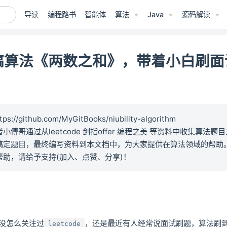
导读
编程路书
智能体
算法
Java
源码解读
搞算法《两数之和》，带着小白刷面
ps://github.com/MyGitBooks/niubility-algorithm
小傅哥通过从leetcode 剑指offer 编程之美 等资料中收集算法题
搞定题目，最终编写资料到本文档中，为大家提供在算法领域的帮助
帮助，请给予支持(加入、点赞、分享)！
没怎么关注过
，还是最近有人经常说面试刷题，算法刷
leetcode