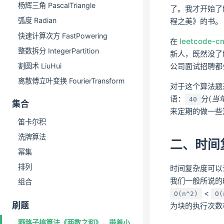
杨辉三角 PascalTriangle
了。我才开始了
弧度 Radian
程之美》的书。
快速计算次方 FastPowering
在
leetcode-c
整数拆分 IntegerPartition
新人，既然没了
公司面试招聘都
割圆术 LiuHui
离散傅立叶变换 FourierTransform
对于这个算法题
语：
分(
当
40
集合
来定期的做一些
笛卡尔积
洗牌算法
二、时间
幂集
排列
时间复杂度可以
我们一般所说的
组合
<
O(n^2)
O(
刷题
为块的执行次数
野路子搞算法《两数之和》，带着小