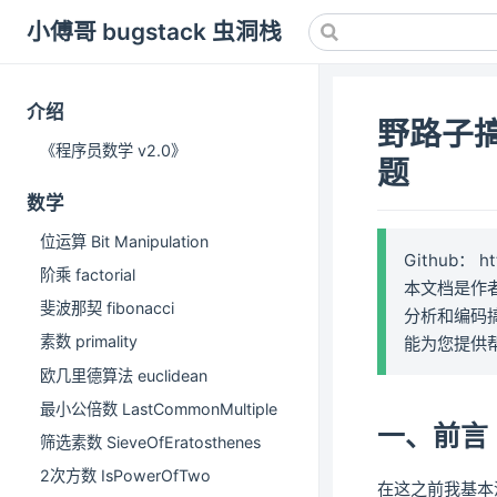
小傅哥 bugstack 虫洞栈
介绍
野路子
《程序员数学 v2.0》
题
数学
位运算 Bit Manipulation
Github： htt
阶乘 factorial
本文档是作者
斐波那契 fibonacci
分析和编码
素数 primality
能为您提供
欧几里德算法 euclidean
最小公倍数 LastCommonMultiple
一、前言
筛选素数 SieveOfEratosthenes
2次方数 IsPowerOfTwo
在这之前我基本