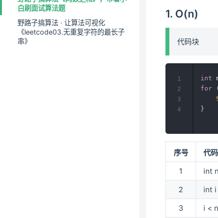
白刷面试算法题
1. O(n)
野路子搞算法 · 让算法可视化
《leetcode03.无重复字符的最长子
串》
代码块
int
 
1
for
2
3
}
4
序号
代
1
int 
2
int 
3
i < 